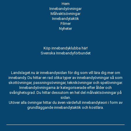
Hem
Innebandyövningar
Målvaktsövningar
Innebandytaktik
Filmer
Nyheter
Köp innebandyklubba här!
Svenska Innebandyförbundet
Landslaget.nu är innebandysidan för dig som vill lära dig mer om
innebandy. Du hittar en rad olika typer av innebandyövningar så som
skottövningar, passningsövningar, teknikövningar och spelövningar.
Innebandyövningarna är kategoriserade efter ålder och
svårighetsgrad. Du hittar dessutom en hel del målvaktsövningar på
sidan.
Utöver alla övningar hittar du även värdefull innebandyteori i form av
grundläggande innebandytaktik och kostlära.