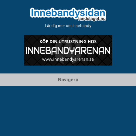
Lär dig mer om innebandy
Hoppa
Navigera
till
innehåll