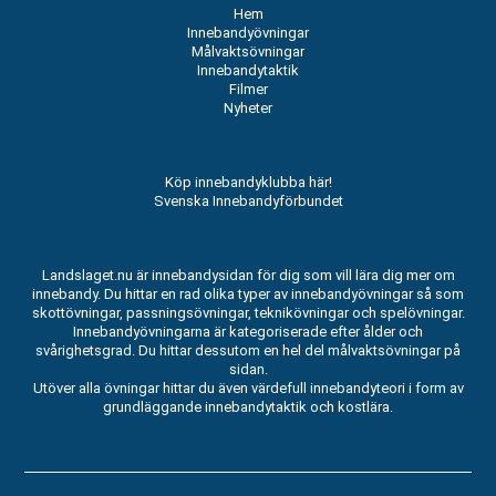
Hem
Innebandyövningar
Målvaktsövningar
Innebandytaktik
Filmer
Nyheter
Köp innebandyklubba här!
Svenska Innebandyförbundet
Landslaget.nu är innebandysidan för dig som vill lära dig mer om
innebandy. Du hittar en rad olika typer av innebandyövningar så som
skottövningar, passningsövningar, teknikövningar och spelövningar.
Innebandyövningarna är kategoriserade efter ålder och
svårighetsgrad. Du hittar dessutom en hel del målvaktsövningar på
sidan.
Utöver alla övningar hittar du även värdefull innebandyteori i form av
grundläggande innebandytaktik och kostlära.