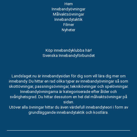
Hem
Innebandyövningar
Målvaktsövningar
Innebandytaktik
Filmer
Nyheter
Köp innebandyklubba här!
Svenska Innebandyförbundet
Landslaget.nu är innebandysidan för dig som vill lära dig mer om
innebandy. Du hittar en rad olika typer av innebandyövningar så som
skottövningar, passningsövningar, teknikövningar och spelövningar.
Innebandyövningarna är kategoriserade efter ålder och
svårighetsgrad. Du hittar dessutom en hel del målvaktsövningar på
sidan.
Utöver alla övningar hittar du även värdefull innebandyteori i form av
grundläggande innebandytaktik och kostlära.