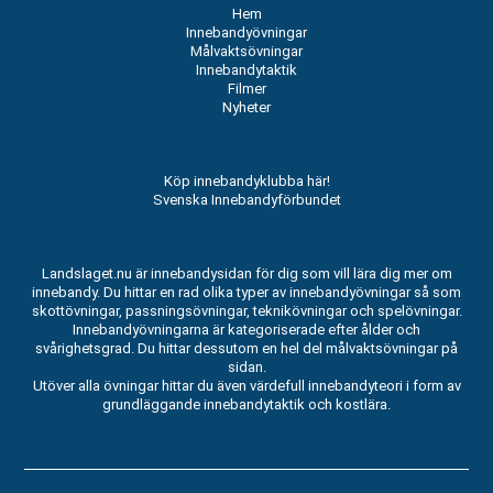
Hem
Innebandyövningar
Målvaktsövningar
Innebandytaktik
Filmer
Nyheter
Köp innebandyklubba här!
Svenska Innebandyförbundet
Landslaget.nu är innebandysidan för dig som vill lära dig mer om
innebandy. Du hittar en rad olika typer av innebandyövningar så som
skottövningar, passningsövningar, teknikövningar och spelövningar.
Innebandyövningarna är kategoriserade efter ålder och
svårighetsgrad. Du hittar dessutom en hel del målvaktsövningar på
sidan.
Utöver alla övningar hittar du även värdefull innebandyteori i form av
grundläggande innebandytaktik och kostlära.