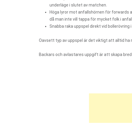
underläge i slutet av matchen.
Höga lyror mot anfallshörnen för forwards att
då man inte vill tappa för mycket folk i anfa
Snabba raka uppspel direkt vid bollerövring 
Oavsett typ av uppspel är det viktigt att alltid h
Backars och avlastares uppgift är att skapa bredd