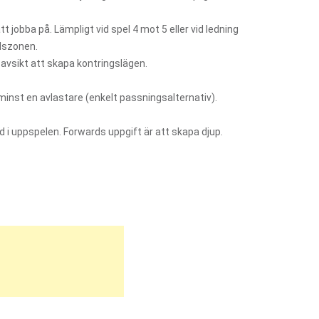
 jobba på. Lämpligt vid spel 4 mot 5 eller vid ledning
llszonen.
i avsikt att skapa kontringslägen.
a minst en avlastare (enkelt passningsalternativ).
 i uppspelen. Forwards uppgift är att skapa djup.