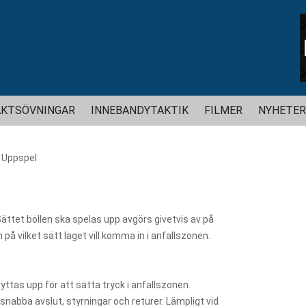
Hoppa
KTSÖVNINGAR
INNEBANDYTAKTIK
FILMER
NYHETER
till
innehåll
>
Uppspel
Sättet bollen ska spelas upp avgörs givetvis av på
 på vilket sätt laget vill komma in i anfallszonen.
yttas upp för att sätta tryck i anfallszonen.
snabba avslut, styrningar och returer. Lämpligt vid