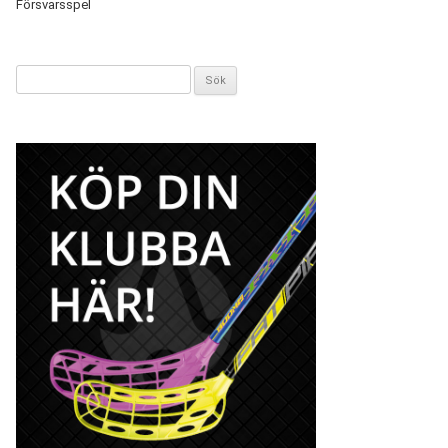
Försvarsspel
Sök
efter: