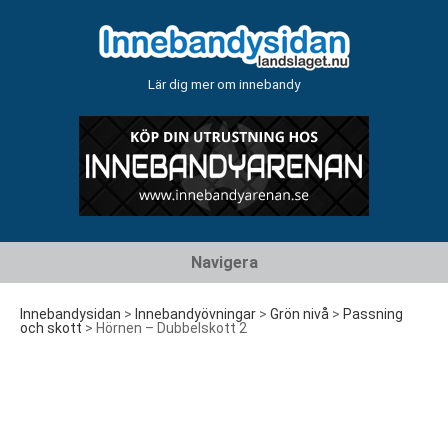
Lär dig mer om innebandy
Hoppa
Navigera
till
innehåll
Innebandysidan
>
Innebandyövningar
>
Grön nivå
>
Passning
och skott
>
Hörnen – Dubbelskott 2