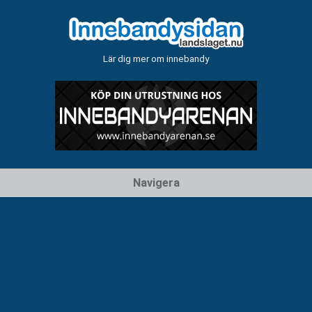
Lär dig mer om innebandy
Hoppa
Navigera
till
innehåll