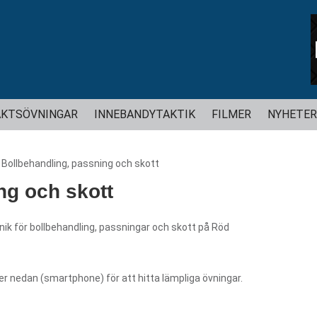
Hoppa
KTSÖVNINGAR
INNEBANDYTAKTIK
FILMER
NYHETER
till
innehåll
>
Bollbehandling, passning och skott
ng och skott
nik för bollbehandling, passningar och skott på Röd
ler nedan (smartphone) för att hitta lämpliga övningar.