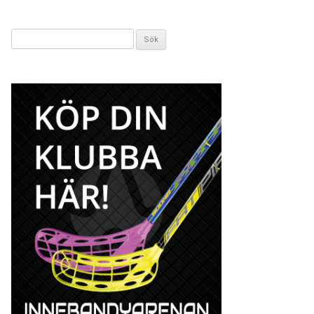
Sök
efter: