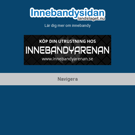
Lär dig mer om innebandy
Hoppa
Navigera
till
innehåll