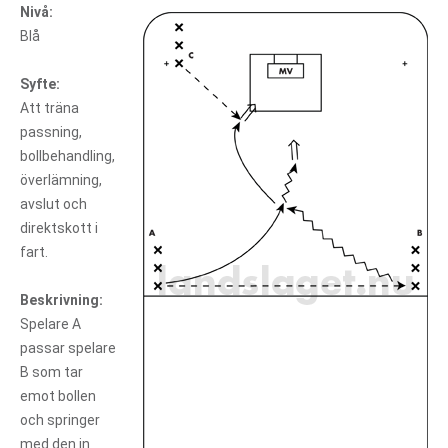
Nivå:
Blå
Syfte:
Att träna
passning,
bollbehandling,
överlämning,
avslut och
direktskott i
fart.
Beskrivning:
Spelare A
passar spelare
B som tar
emot bollen
och springer
med den in