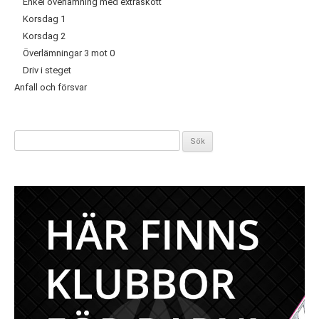
Enkel överlämning med extraskott
Korsdag 1
Korsdag 2
Överlämningar 3 mot 0
Driv i steget
Anfall och försvar
Sök
efter: