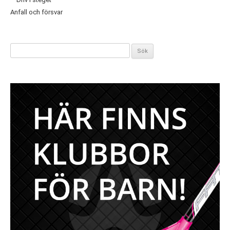
Anfall och försvar
Sök
efter: