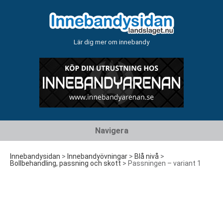
Lär dig mer om innebandy
Hoppa
Navigera
till
innehåll
Innebandysidan
>
Innebandyövningar
>
Blå nivå
>
Bollbehandling, passning och skott
>
Passningen – variant 1