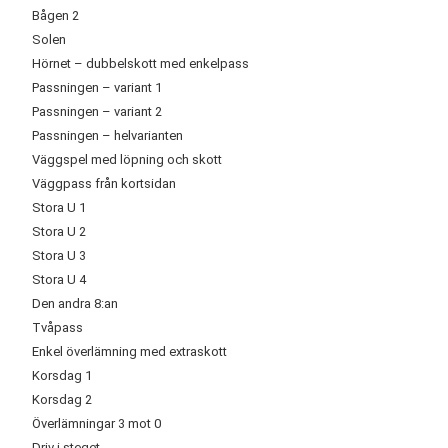
Bågen 2
Solen
Hörnet – dubbelskott med enkelpass
Passningen – variant 1
Passningen – variant 2
Passningen – helvarianten
Väggspel med löpning och skott
Väggpass från kortsidan
Stora U 1
Stora U 2
Stora U 3
Stora U 4
Den andra 8:an
Tvåpass
Enkel överlämning med extraskott
Korsdag 1
Korsdag 2
Överlämningar 3 mot 0
Driv i steget